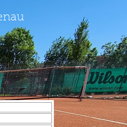
henau
mine
Kontakt