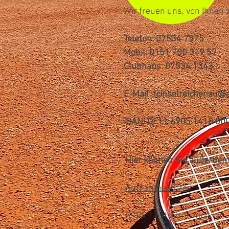
Wir freuen uns, von Ihnen 
Telefon: 07534 7575
Mobil: 0151 700 319 57
Clubhaus: 07534 1343
E-Mail:
tcinselreichenau@
IBAN: DE11 6905 1410 00
Hier können Sie außerdem
Aufnahmeantrag
SEPA-Lastschriftmandat