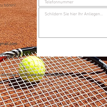
zu hören!
gmail.com
07 0202 33
 wichtige Formulare herunterladen: