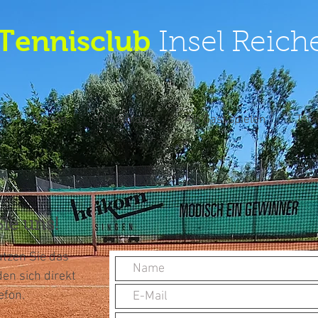
Tennisclub
Insel Reic
s
Verein
Clubanlage
Als Gast spielen
Ter
ie uns!
utzen Sie das
en sich direkt
efon.