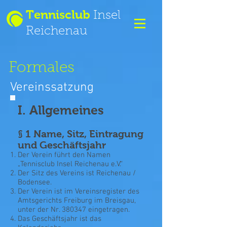
Tennisclub
Insel
Reichenau
Formales
Vereinssatzung
I. Allgemeines
§ 1 Name, Sitz, Eintragung
und Geschäftsjahr
Der Verein führt den Namen
„Tennisclub Insel Reichenau e.V.“
Der Sitz des Vereins ist Reichenau /
Bodensee.
Der Verein ist im Vereinsregister des
Amtsgerichts Freiburg im Breisgau,
unter der Nr. 380347 eingetragen.
Das Geschäftsjahr ist das